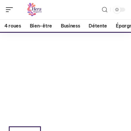
4 roues
Bien-être
Business
Détente
Éparg