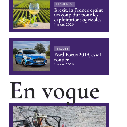
FLASH INFO
Brexit, la France craint
un coup dur pour les
exploitations agricoles
11 mars 2026
4 ROUES
Ford Focus 2019, essai
routier
11 mars 2026
En vogue