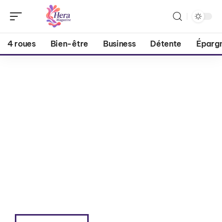
4 roues
Bien-être
Business
Détente
Éparg