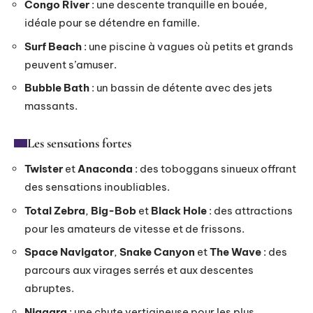
Congo River
: une descente tranquille en bouée,
idéale pour se détendre en famille.
Surf Beach
: une piscine à vagues où petits et grands
peuvent s’amuser.
Bubble Bath
: un bassin de détente avec des jets
massants.
Les sensations fortes
Twister
et
Anaconda
: des toboggans sinueux offrant
des sensations inoubliables.
Total Zebra
,
Big-Bob
et
Black Hole
: des attractions
pour les amateurs de vitesse et de frissons.
Space Navigator
,
Snake Canyon
et
The Wave
: des
parcours aux virages serrés et aux descentes
abruptes.
Niagara
: une chute vertigineuse pour les plus