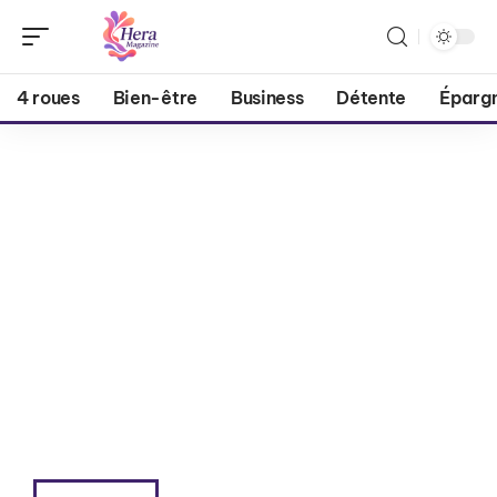
4 roues
Bien-être
Business
Détente
Éparg