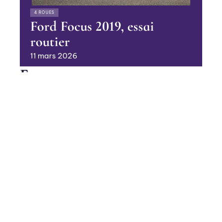
4 ROUES
Ford Focus 2019, essai
routier
11 mars 2026
En vogue
Le chenillard pour travailler en
pente
Contact
Mentions Légales
Sitemap
BUSINESS
© 2025 | heramagazine.net