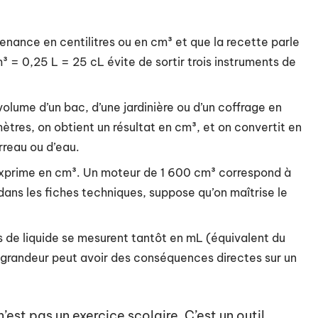
enance en centilitres ou en cm³ et que la recette parle
cm³ = 0,25 L = 25 cL évite de sortir trois instruments de
volume d’un bac, d’une jardinière ou d’un coffrage en
tres, on obtient un résultat en cm³, et on convertit en
rreau ou d’eau.
exprime en cm³. Un moteur de 1 600 cm³ correspond à
dans les fiches techniques, suppose qu’on maîtrise le
s de liquide se mesurent tantôt en mL (équivalent du
e grandeur peut avoir des conséquences directes sur un
est pas un exercice scolaire. C’est un outil