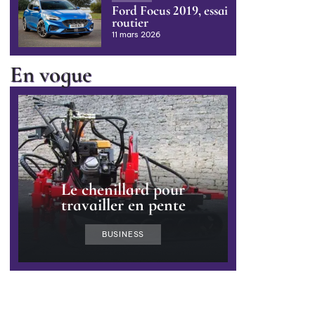
Ford Focus 2019, essai
routier
11 mars 2026
En vogue
Le chenillard pour
travailler en pente
BUSINESS