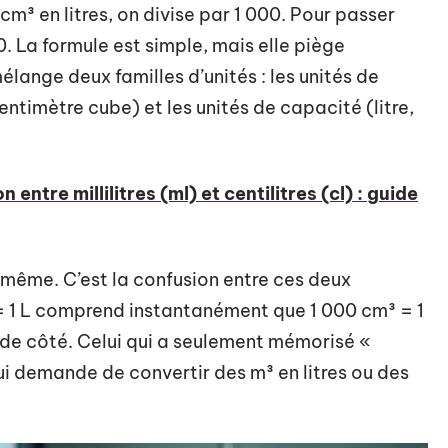
m³ en litres, on divise par 1 000. Pour passer
0. La formule est simple, mais elle piège
élange deux familles d’unités : les unités de
timètre cube) et les unités de capacité (litre,
ntre millilitres (ml) et centilitres (cl) : guide
e-même. C’est la confusion entre ces deux
 = 1 L comprend instantanément que 1 000 cm³ = 1
m de côté. Celui qui a seulement mémorisé «
lui demande de convertir des m³ en litres ou des