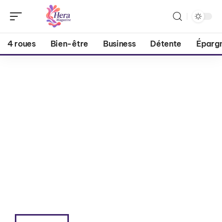
4 roues
Bien-être
Business
Détente
Éparg