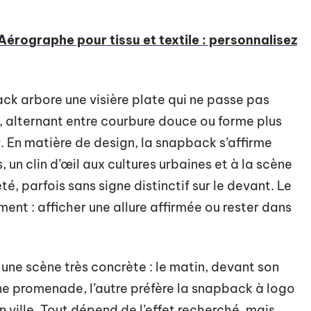
Aérographe pour tissu et textile : personnalisez
ack arbore une visière plate qui ne passe pas
, alternant entre courbure douce ou forme plus
r. En matière de design, la snapback s’affirme
un clin d’œil aux cultures urbaines et à la scène
é, parfois sans signe distinctif sur le devant. Le
ment : afficher une allure affirmée ou rester dans
r une scène très concrète : le matin, devant son
une promenade, l’autre préfère la snapback à logo
n ville. Tout dépend de l’effet recherché, mais