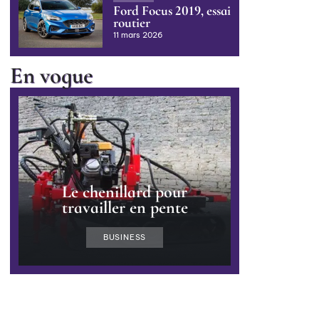
Ford Focus 2019, essai
routier
11 mars 2026
En vogue
Le chenillard pour
travailler en pente
BUSINESS