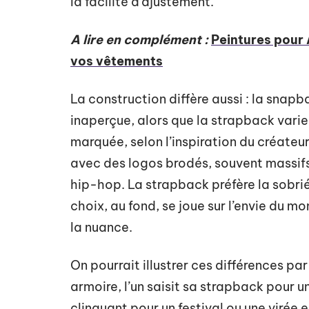
la facilité d’ajustement.
A lire en complément :
Peintures pour 
vos vêtements
La construction diffère aussi : la snapb
inaperçue, alors que la strapback varie
marquée, selon l’inspiration du créateu
avec des logos brodés, souvent massifs, 
hip-hop. La strapback préfère la sobriét
choix, au fond, se joue sur l’envie du mo
la nuance.
On pourrait illustrer ces différences pa
armoire, l’un saisit sa strapback pour 
clinquant pour un festival ou une virée e