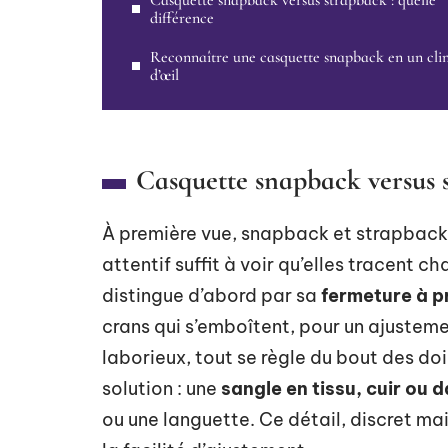
Casquette snapback versus strapback : quelle
différence
Reconnaître une casquette snapback en un cli
d’œil
Casquette snapback versus s
À première vue, snapback et strapback
attentif suffit à voir qu’elles tracent c
distingue d’abord par sa
fermeture à p
crans qui s’emboîtent, pour un ajusteme
laborieux, tout se règle du bout des do
solution : une
sangle en tissu, cuir ou 
ou une languette. Ce détail, discret mais