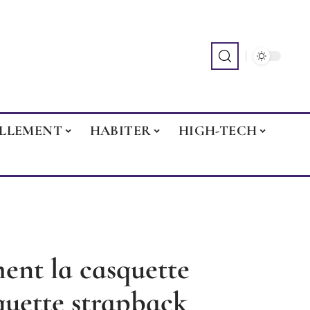
ILLEMENT
HABITER
HIGH-TECH
ment la casquette
quette strapback