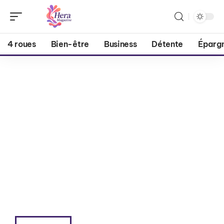
4 roues
Bien-être
Business
Détente
Éparg