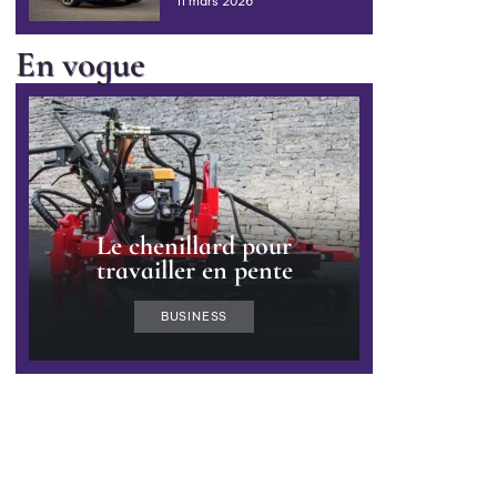
11 mars 2026
En vogue
Le chenillard pour
travailler en pente
BUSINESS