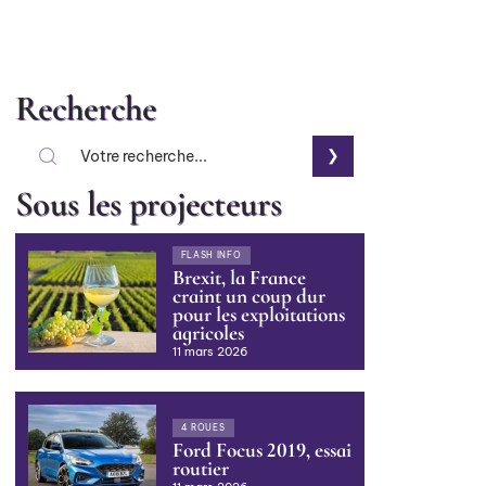
Recherche
Sous les projecteurs
FLASH INFO
Brexit, la France
craint un coup dur
pour les exploitations
agricoles
11 mars 2026
4 ROUES
Ford Focus 2019, essai
routier