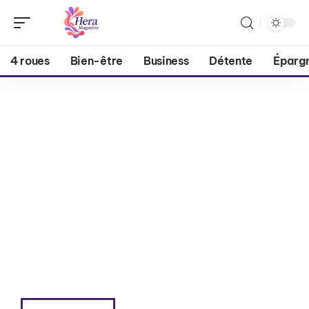
4 roues
Bien-être
Business
Détente
Éparg