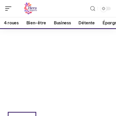
4 roues
Bien-être
Business
Détente
Éparg