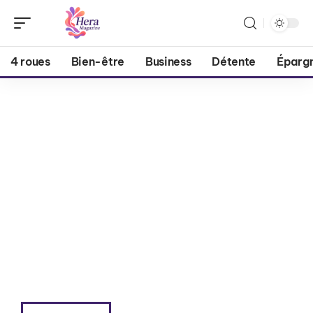
4 roues
Bien-être
Business
Détente
Éparg