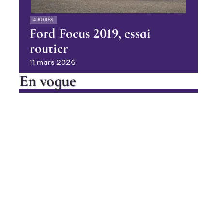
4 ROUES
Ford Focus 2019, essai
routier
11 mars 2026
En vogue
Le chenillard pour travailler en
pente
Contact
Mentions Légales
Sitemap
BUSINESS
© 2025 | heramagazine.net