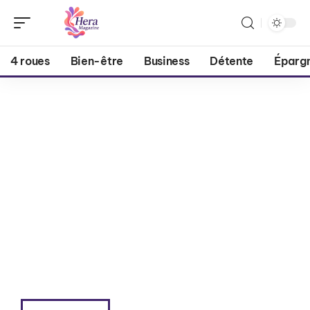
4 roues
Bien-être
Business
Détente
Éparg