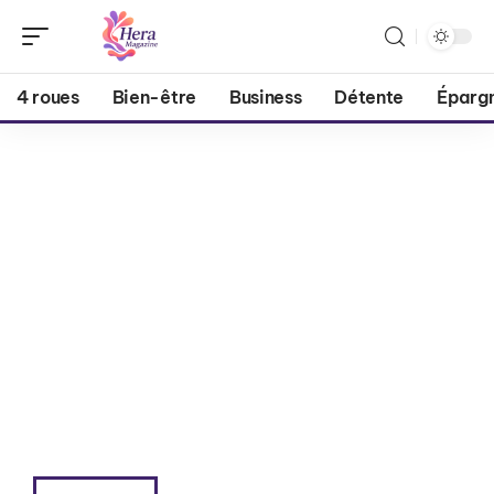
4 roues
Bien-être
Business
Détente
Éparg