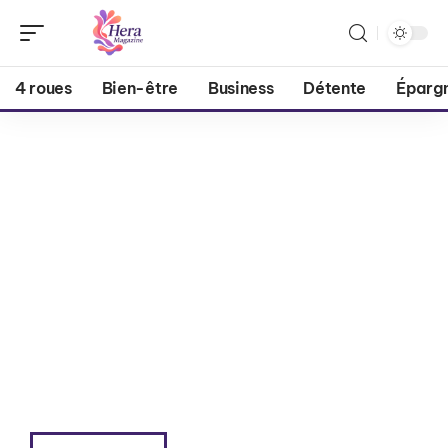
4 roues
Bien-être
Business
Détente
Éparg