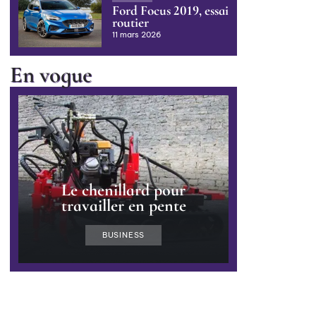
Ford Focus 2019, essai
routier
11 mars 2026
En vogue
Le chenillard pour
travailler en pente
BUSINESS