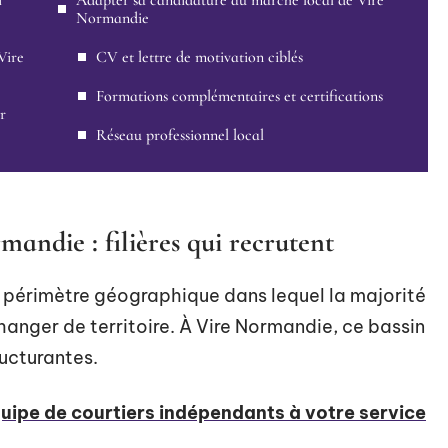
i
Adapter sa candidature au marché local de Vire
Normandie
Vire
CV et lettre de motivation ciblés
Formations complémentaires et certifications
r
Réseau professionnel local
andie : filières qui recrutent
e périmètre géographique dans lequel la majorité
changer de territoire. À Vire Normandie, ce bassin
ructurantes.
uipe de courtiers indépendants à votre service