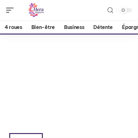
4 roues
Bien-être
Business
Détente
Éparg