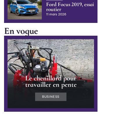
Ford Focus 2019, essai
routier
11 mars 2026
En vogue
Le chenillard pour
travailler en pente
BUSINESS