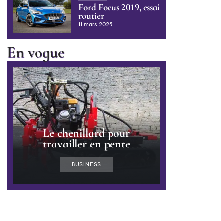
Ford Focus 2019, essai
routier
11 mars 2026
En vogue
Le chenillard pour
travailler en pente
BUSINESS