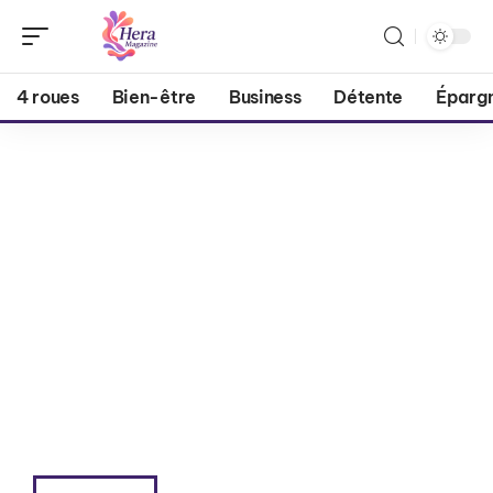
4 roues
Bien-être
Business
Détente
Éparg