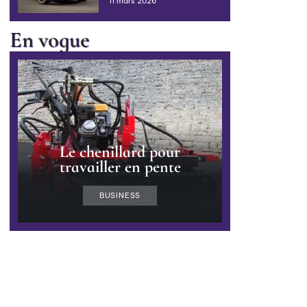
11 mars 2026
En vogue
Le chenillard pour
travailler en pente
BUSINESS