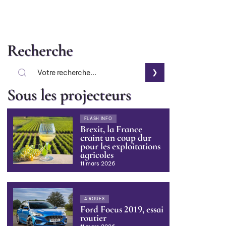
Recherche
Sous les projecteurs
FLASH INFO
Brexit, la France
craint un coup dur
pour les exploitations
agricoles
11 mars 2026
4 ROUES
Ford Focus 2019, essai
routier