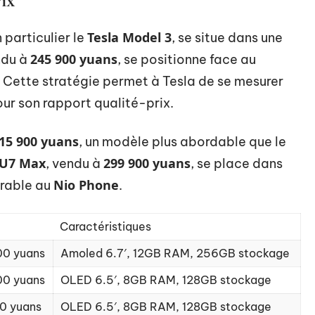
ix
Tesla Model 3
 particulier le
, se situe dans une
245 900 yuans
ndu à
, se positionne face au
 Cette stratégie permet à Tesla de se mesurer
ur son rapport qualité-prix.
15 900 yuans
, un modèle plus abordable que le
SU7 Max
299 900 yuans
, vendu à
, se place dans
Nio Phone
arable au
.
Caractéristiques
00 yuans
Amoled 6.7′, 12GB RAM, 256GB stockage
00 yuans
OLED 6.5′, 8GB RAM, 128GB stockage
0 yuans
OLED 6.5′, 8GB RAM, 128GB stockage