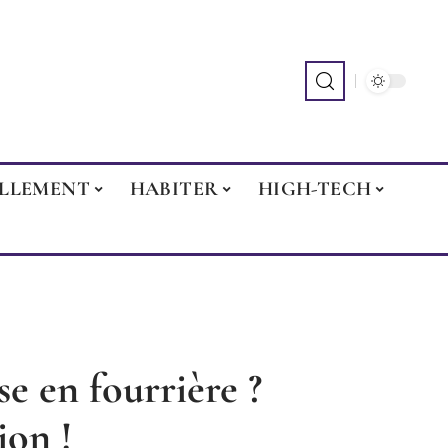
ILLEMENT
HABITER
HIGH-TECH
e en fourrière ?
ion !