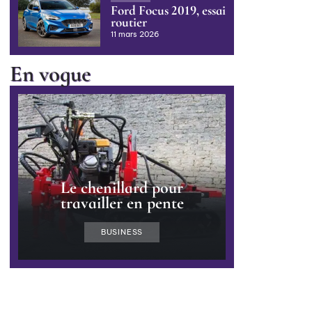
Ford Focus 2019, essai
routier
11 mars 2026
En vogue
Le chenillard pour
travailler en pente
BUSINESS