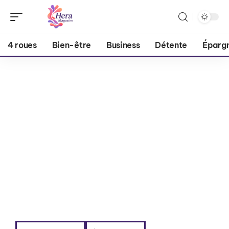
4 roues
Bien-être
Business
Détente
Éparg