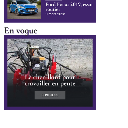
Ford Focus 2019, essai
routier
11 mars 2026
En vogue
Le chenillard pour
travailler en pente
BUSINESS