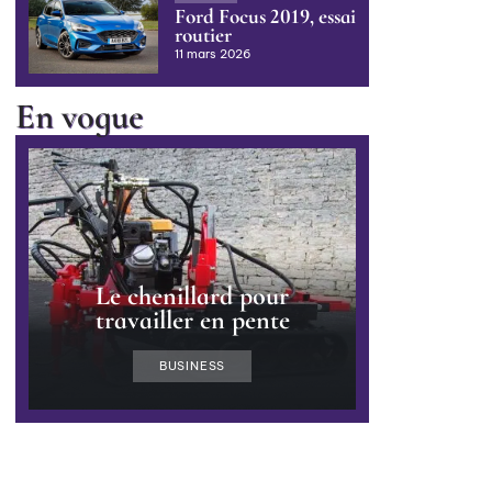
Ford Focus 2019, essai
routier
11 mars 2026
En vogue
Le chenillard pour
travailler en pente
BUSINESS