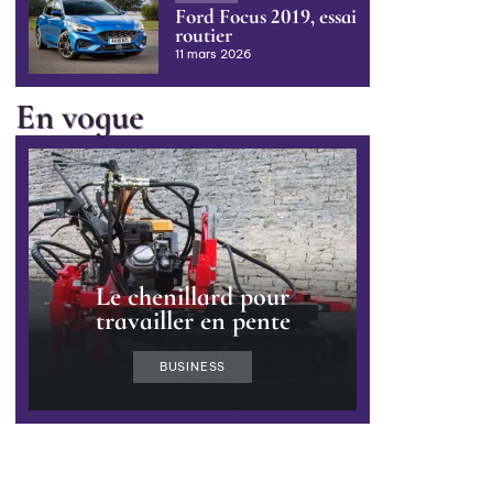
Ford Focus 2019, essai
routier
11 mars 2026
En vogue
Le chenillard pour
travailler en pente
BUSINESS