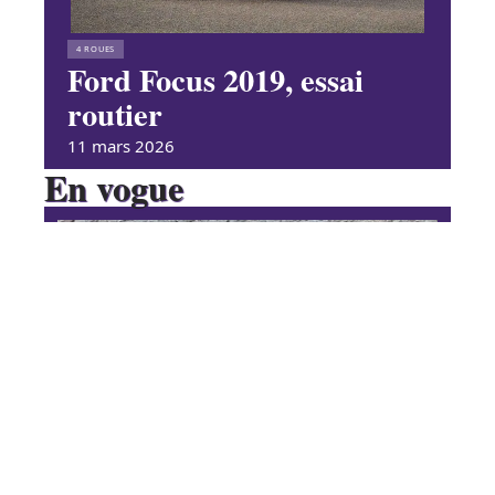
4 ROUES
Ford Focus 2019, essai
routier
11 mars 2026
En vogue
Le chenillard pour travailler en
pente
Contact
Mentions Légales
Sitemap
BUSINESS
© 2025 | heramagazine.net