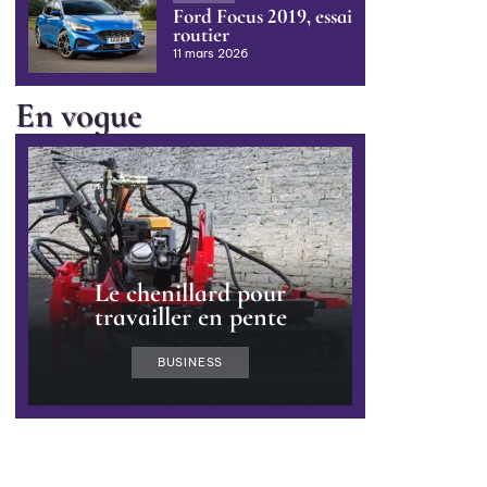
Ford Focus 2019, essai
routier
11 mars 2026
En vogue
Le chenillard pour
travailler en pente
BUSINESS