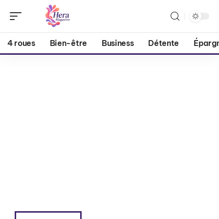
4 roues
Bien-être
Business
Détente
Éparg