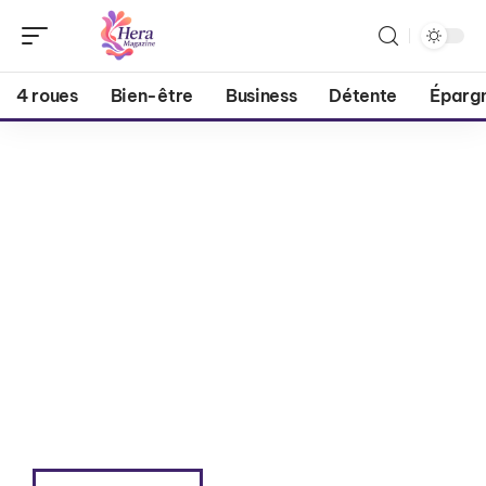
4 roues
Bien-être
Business
Détente
Éparg