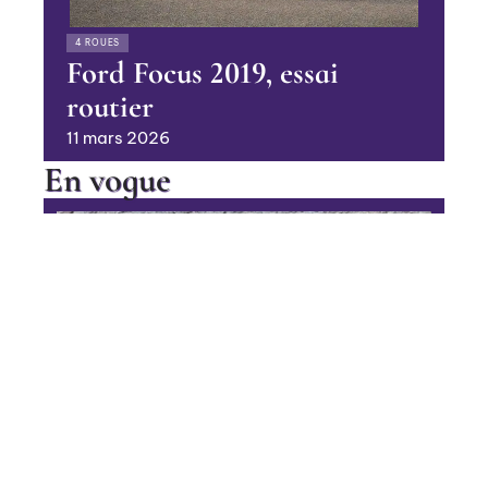
4 ROUES
Ford Focus 2019, essai
routier
11 mars 2026
En vogue
Le chenillard pour travailler en
pente
Contact
Mentions Légales
Sitemap
BUSINESS
© 2025 | heramagazine.net