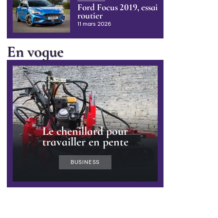
Ford Focus 2019, essai
routier
11 mars 2026
En vogue
Le chenillard pour
travailler en pente
BUSINESS