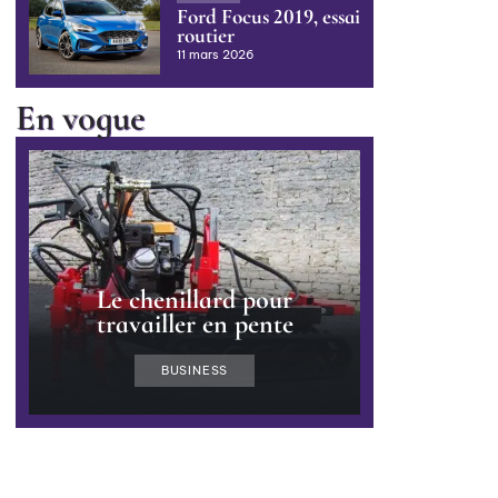
Ford Focus 2019, essai
routier
11 mars 2026
En vogue
Le chenillard pour
travailler en pente
BUSINESS