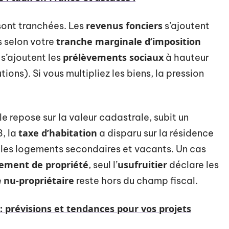
revenus fonciers
 sont tranchées. Les
s’ajoutent
tranche marginale d’imposition
s selon votre
prélèvements sociaux
s’ajoutent les
à hauteur
ons). Si vous multipliez les biens, la pression
le repose sur la valeur cadastrale, subit un
taxe d’habitation
, la
a disparu sur la résidence
r les logements secondaires et vacants. Un cas
ment de propriété
usufruitier
, seul l’
déclare les
nu-propriétaire
e
reste hors du champ fiscal.
 prévisions et tendances pour vos projets