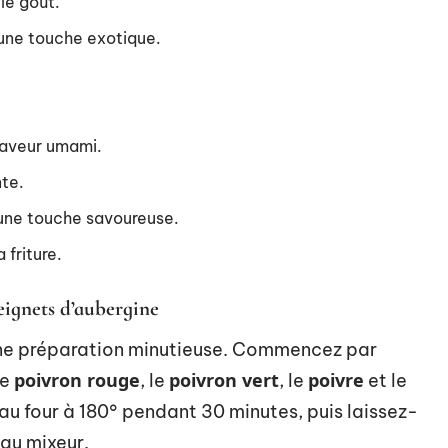
 le goût.
r une touche exotique.
 saveur umami.
nte.
r une touche savoureuse.
 friture.
beignets d’aubergine
une préparation minutieuse. Commencez par
poivron rouge
poivron vert
poivre
le
, le
, le
et le
au four à 180° pendant 30 minutes, puis laissez-
 au mixeur.