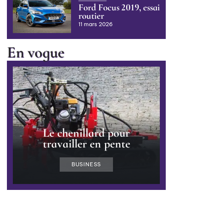
Ford Focus 2019, essai
routier
11 mars 2026
En vogue
Le chenillard pour
travailler en pente
BUSINESS