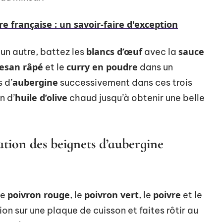
e française : un savoir-faire d'exception
blancs d’œuf
sauce
 un autre, battez les
avec la
esan râpé
curry en poudre
et le
dans un
aubergine
 d’
successivement dans ces trois
huile d’olive
n d’
chaud jusqu’à obtenir une belle
ation des beignets d’aubergine
poivron rouge
poivron vert
poivre
 le
, le
, le
et le
ion sur une plaque de cuisson et faites rôtir au