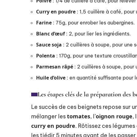
Poivre
: 1/4 de cuillère à café, pour relever
Curry en poudre
: 1,5 cuillère à café, pou
Farine
: 75g, pour enrober les aubergines.
Blanc d’œuf
: 2, pour lier les ingrédients.
Sauce soja
: 2 cuillères à soupe, pour une
Polenta
: 170g, pour une texture croustilla
Parmesan râpé
: 2 cuillères à soupe, pou
Huile d’olive
: en quantité suffisante pour la
Les étapes clés de la préparation des 
Le succès de ces beignets repose sur 
tomates
oignon rouge
mélanger les
, l’
, 
curry en poudre
. Rôtissez ces légumes 
les tiédir 5 minutes avant de les passer