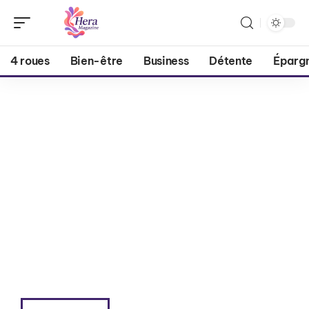
4 roues
Bien-être
Business
Détente
Éparg