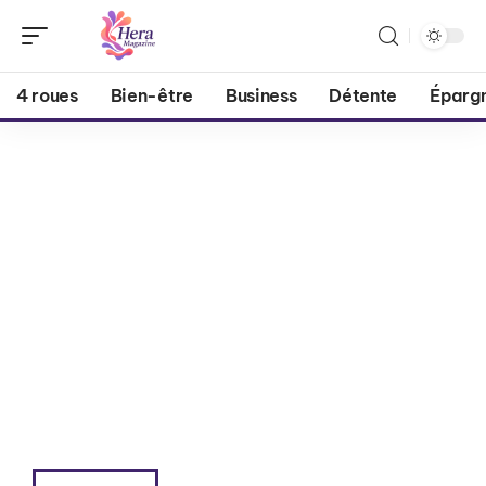
4 roues
Bien-être
Business
Détente
Éparg