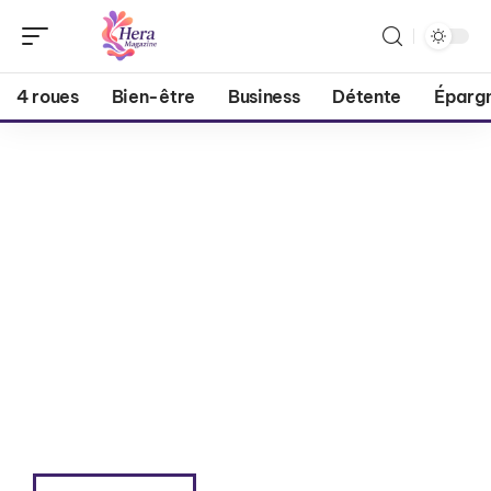
4 roues
Bien-être
Business
Détente
Éparg