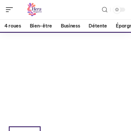
4 roues
Bien-être
Business
Détente
Éparg