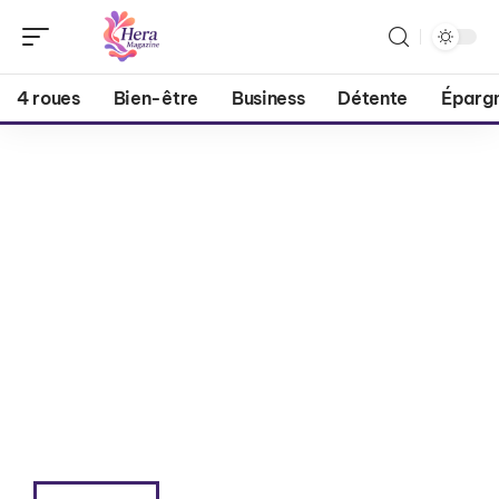
4 roues
Bien-être
Business
Détente
Éparg