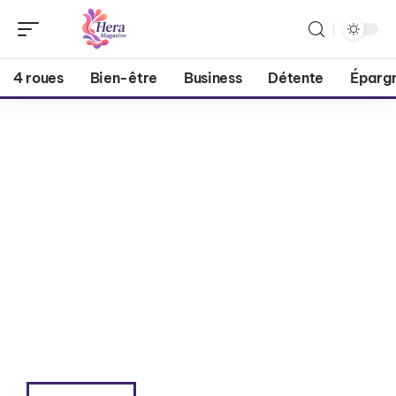
4 roues
Bien-être
Business
Détente
Éparg