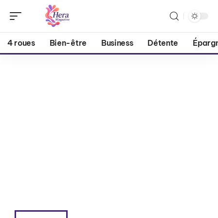
4 roues
Bien-être
Business
Détente
Éparg