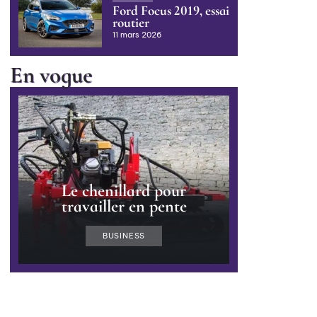
Ford Focus 2019, essai
routier
11 mars 2026
En vogue
Le chenillard pour
travailler en pente
BUSINESS