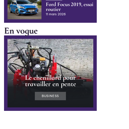
Ford Focus 2019, essai
routier
11 mars 2026
En vogue
Le chenillard pour
travailler en pente
BUSINESS