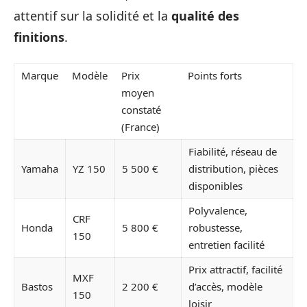
attentif sur la solidité et la
qualité des
finitions
.
Marque
Modèle
Prix
Points forts
moyen
constaté
(France)
Fiabilité, réseau de
Yamaha
YZ 150
5 500 €
distribution, pièces
disponibles
Polyvalence,
CRF
Honda
5 800 €
robustesse,
150
entretien facilité
Prix attractif, facilité
MXF
Bastos
2 200 €
d’accès, modèle
150
loisir