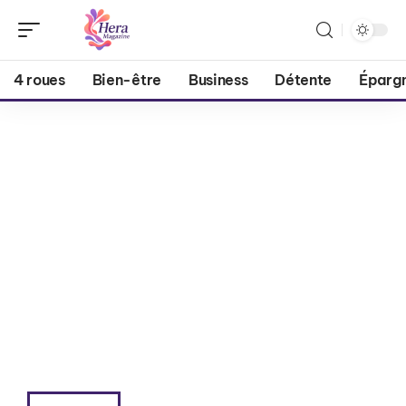
4 roues
Bien-être
Business
Détente
Éparg