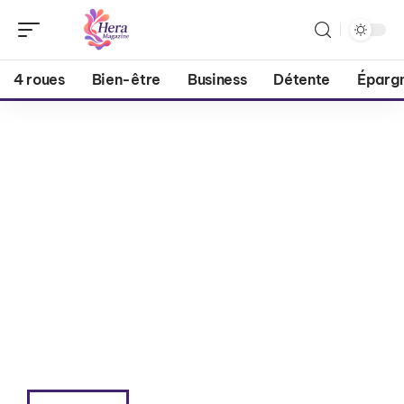
4 roues
Bien-être
Business
Détente
Éparg