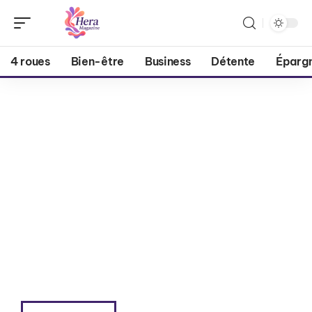
4 roues
Bien-être
Business
Détente
Éparg