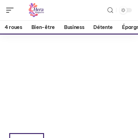
4 roues
Bien-être
Business
Détente
Éparg