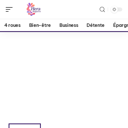
4 roues
Bien-être
Business
Détente
Éparg