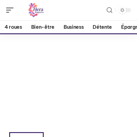
4 roues
Bien-être
Business
Détente
Éparg