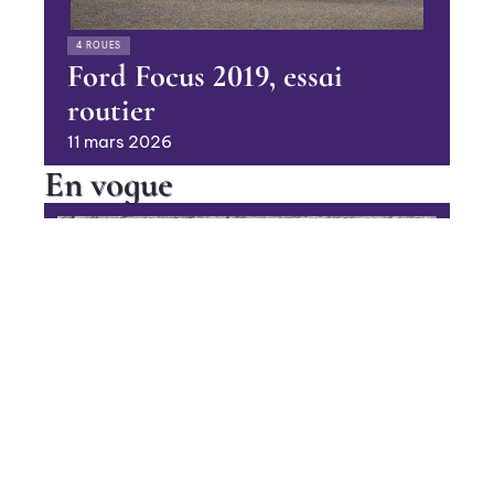
4 ROUES
Ford Focus 2019, essai
routier
11 mars 2026
En vogue
Le chenillard pour travailler en
pente
Contact
Mentions Légales
Sitemap
BUSINESS
© 2025 | heramagazine.net