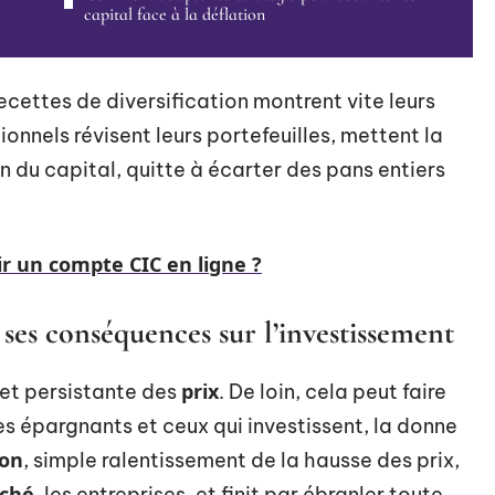
capital face à la déflation
ecettes de diversification montrent vite leurs
tionnels révisent leurs portefeuilles, mettent la
ion du capital, quitte à écarter des pans entiers
 un compte CIC en ligne ?
ses conséquences sur l’investissement
prix
e et persistante des
. De loin, cela peut faire
s épargnants et ceux qui investissent, la donne
ion
, simple ralentissement de la hausse des prix,
ché
, les entreprises, et finit par ébranler toute