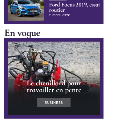
Ford Focus 2019, essai
routier
11 mars 2026
En vogue
Le chenillard pour
travailler en pente
BUSINESS