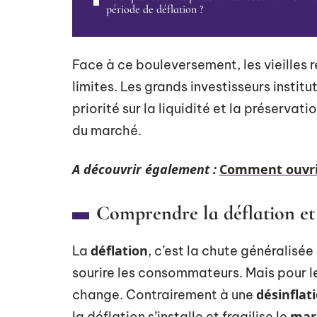
période de déflation ?
Face à ce bouleversement, les vieilles r
limites. Les grands investisseurs institu
priorité sur la liquidité et la préservat
du marché.
A découvrir également :
Comment ouvrir
Comprendre la déflation et 
déflation
La
, c’est la chute généralisé
sourire les consommateurs. Mais pour le
désinflat
change. Contrairement à une
mar
la déflation s’installe et fragilise le